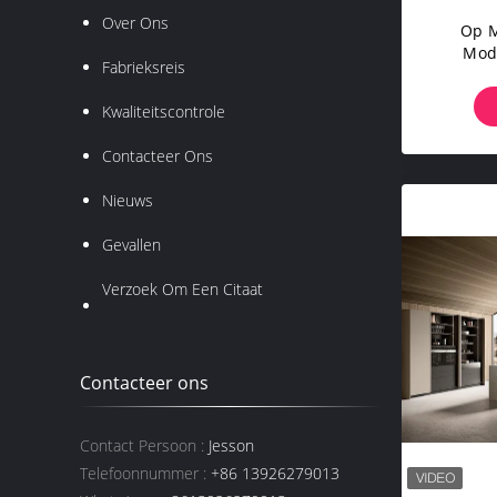
Over Ons
Op M
Mod
Fabrieksreis
Ke
Kwaliteitscontrole
Contacteer Ons
Nieuws
Gevallen
Verzoek Om Een Citaat
Contacteer ons
Contact Persoon :
Jesson
Telefoonnummer :
+86 13926279013