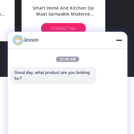
Smart Home And Kitchen Op
p
Maat Gemaakte Moderne
eer
Opslagmeubelen E-Board
ent
Shaker Keukenkast Voor Hotel
CONTACT NU
Jesson
12:46 AM
Good day, what product are you looking 
for?
Contacteer Ons
Guangzhou Faniao Cabinet Co.Ltd.
Tianhe District Room 803, 188 Tong An,
Guangzhou, Guangdong, China
86--13926279013
jesson@faniaocabinet.com