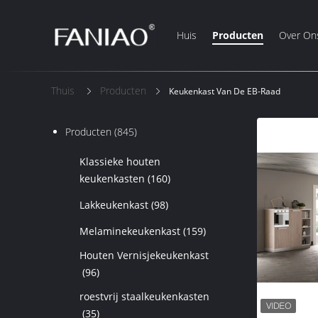
Huis
Producten
Over On
Thuis
Producten
Keukenkast Van De EB-Raad
Producten
(845)
Klassieke houten
keukenkasten
(160)
Lakkeukenkast
(98)
Melaminekeukenkast
(159)
Houten Vernisjekeukenkast
(96)
roestvrij staalkeukenkasten
(35)