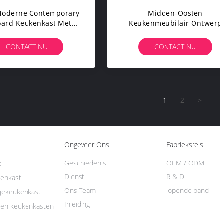
Moderne Contemporary
Midden-Oosten
oard Keukenkast Met
Keukenmeubilair Ontwer
nk Ontwerp Op Maat
Custom EB Board Hout Ven
Keukenkast Voor Appartem
CONTACT NU
CONTACT NU
1
2
>
Ongeveer Ons
Fabrieksreis
Geschiedenis
OEM / ODM
t
Dienst
R & D
enkast
Ons Team
lopende band
jekeukenkast
Inleiding
ten keukenkasten