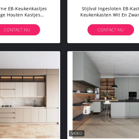
ne EB-Keukenkastjes
Stijlvol Ingesloten EB-Kas
ige Houten Kastjes
Keukenkasten Wit En Zwar
Keukenopslag
Moderne Op Maat
CONTACT NU
CONTACT NU