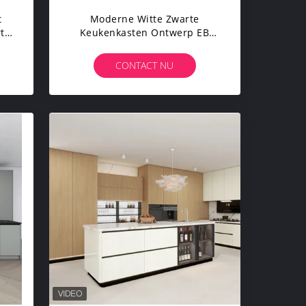
t
Moderne Witte Zwarte
t
Keukenkasten Ontwerp EB
Board Met Eettafel
CONTACT NU