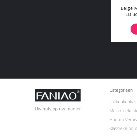
Beige 
EB B
Sla
Categorieën
Lakkeukenkas
Uw huis op uw manier
Melaminekeuk
Houten Vernis
Klassieke hou