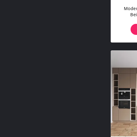
Moder
Be