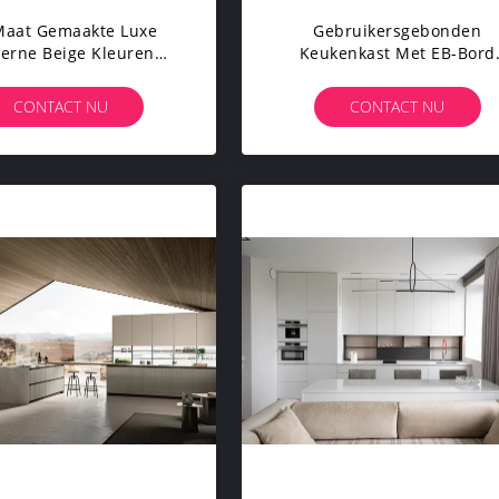
aat Gemaakte Luxe
Gebruikersgebonden
erne Beige Kleuren
Keukenkast Met EB-Bord
ukenkasten Geheel
Moderne Keuken Set Met
Keukenontwerp
Eettafel Spice Rack
CONTACT NU
CONTACT NU