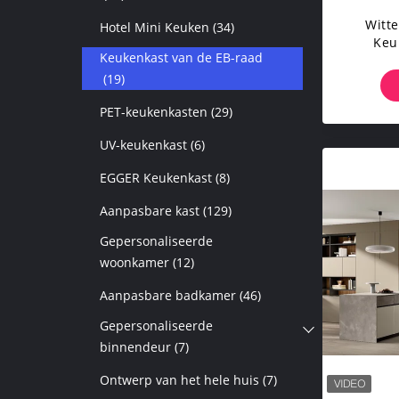
Witte
Hotel Mini Keuken
(34)
Keu
Keukenkast van de EB-raad
V
(19)
PET-keukenkasten
(29)
UV-keukenkast
(6)
EGGER Keukenkast
(8)
Aanpasbare kast
(129)
Gepersonaliseerde
woonkamer
(12)
Aanpasbare badkamer
(46)
Gepersonaliseerde
binnendeur
(7)
Ontwerp van het hele huis
(7)