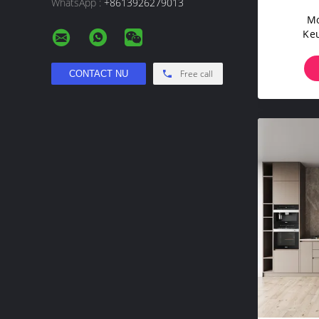
WhatsApp :
+8613926279013
Mo
Ke
Free call