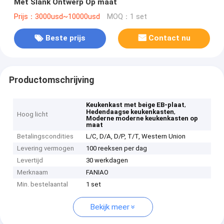
Met Slank Ontwerp Op maat
Prijs：3000usd~10000usd
MOQ：1 set
Beste prijs
Contact nu
Productomschrijving
,
Keukenkast met beige EB-plaat
,
Hedendaagse keukenkasten
Hoog licht
Moderne moderne keukenkasten op
maat
Betalingscondities
L/C, D/A, D/P, T/T, Western Union
Levering vermogen
100 reeksen per dag
Levertijd
30 werkdagen
Merknaam
FANIAO
Min. bestelaantal
1 set
Bekijk meer