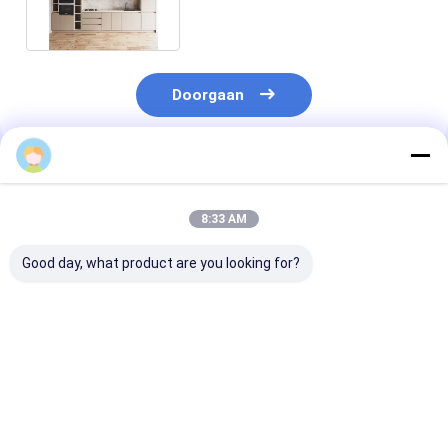
Doorgaan
Geadviseerde Producten
8:33 AM
Good day, what product are you looking for?
Op maat gemaakte
Gebruikersgebonden
Op maat gema
moderne
keukenkast met EB-
luxe moderne 
keukenkasten met
bord Moderne keuken
kleuren
EB-bord
set met eettafel
keukenkasten 
Spice Rack
keukenontwer
Beste prijs
Beste prijs
Beste pri