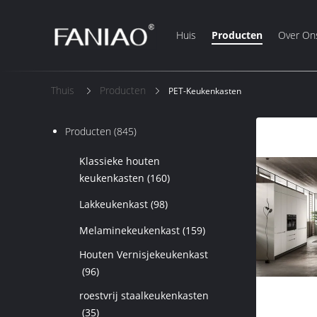
Huis
Producten
Over On
Thuis
Producten
PET-Keukenkasten
Producten
(845)
Klassieke houten
keukenkasten
(160)
Lakkeukenkast
(98)
Melaminekeukenkast
(159)
Houten Vernisjekeukenkast
(96)
roestvrij staalkeukenkasten
(35)