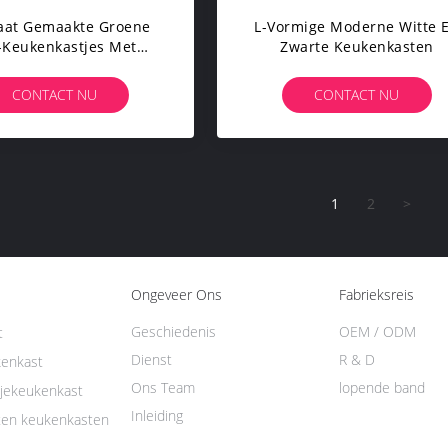
at Gemaakte Groene
L-Vormige Moderne Witte 
-Keukenkastjes Met
Zwarte Keukenkasten
utkorrelopslagkast
CONTACT NU
CONTACT NU
1
2
>
Ongeveer Ons
Fabrieksreis
Geschiedenis
OEM / ODM
t
Dienst
R & D
enkast
Ons Team
lopende band
jekeukenkast
Inleiding
ten keukenkasten