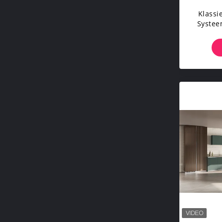
Klassi
Systee