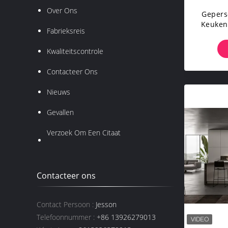
Over Ons
Gepers
Keukenk
Fabrieksreis
Kwaliteitscontrole
Contacteer Ons
Nieuws
Gevallen
Verzoek Om Een Citaat
Contacteer ons
Contact Persoon :
Jesson
Telefoonnummer :
+86 13926279013