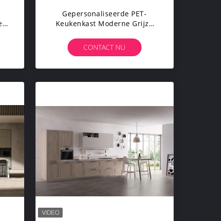
Gepersonaliseerde PET-
et
Keukenkast Moderne Grijze
Keukenkast Met Wijnkast
CONTACT NU