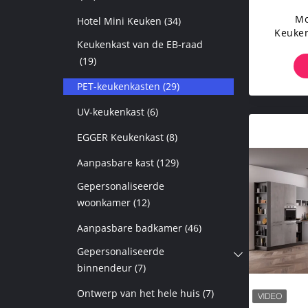
Mo
Hotel Mini Keuken
(34)
Keuken
Keukenkast van de EB-raad
(19)
PET-keukenkasten
(29)
UV-keukenkast
(6)
EGGER Keukenkast
(8)
Aanpasbare kast
(129)
Gepersonaliseerde
woonkamer
(12)
Aanpasbare badkamer
(46)
Gepersonaliseerde
binnendeur
(7)
Ontwerp van het hele huis
(7)