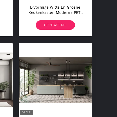
-
L-Vormige Witte En Groene
Keukenkasten Moderne PET-
Set
Keukensysteem Op Maat
CONTACT NU