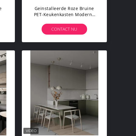
e
Geïnstalleerde Roze Bruine
PET-Keukenkasten Moderne
Op Maat Gemaakte
Keukenkasten
CONTACT NU