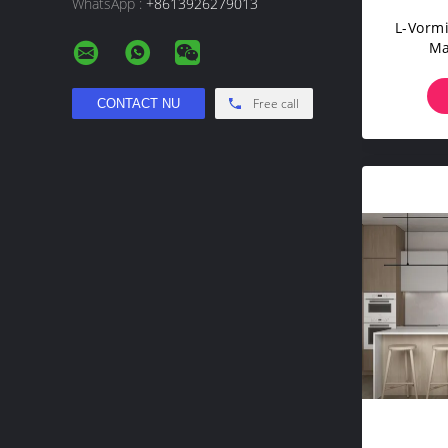
WhatsApp :
+8613926279013
L-Vorm
Ma
Free call