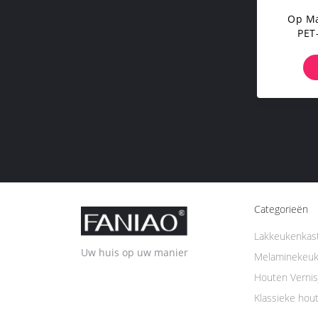
Op Ma
PET
Ho
Categorieën
Lakkeukenkas
Uw huis op uw manier
Melaminekeuk
Houten Vernis
Klassieke hou