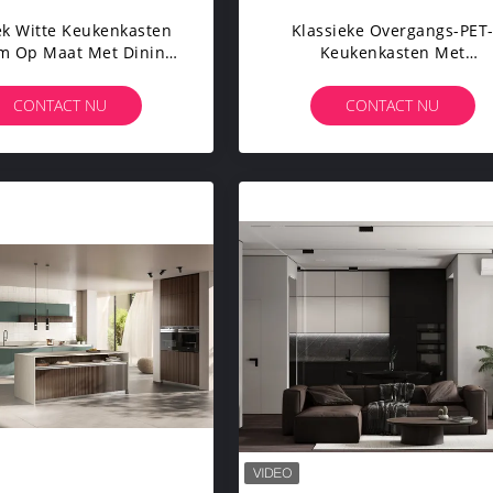
ek Witte Keukenkasten
Klassieke Overgangs-PET
m Op Maat Met Dining
Keukenkasten Met
Island
Ingebouwde Grijze Keuken 
Op Maat
CONTACT NU
CONTACT NU