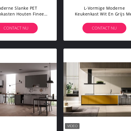
derne Slanke PET
L-Vormige Moderne
kasten Houten Fineer
Keukenkast Wit En Grijs M
Op Maat
Uithaalmand
CONTACT NU
CONTACT NU