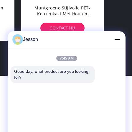
En
Muntgroene Stijlvolle PET-
Keukenkast Met Houten
Eettafel
CONTACT NU
Jesson
7:45 AM
Good day, what product are you looking 
for?
Contacteer Ons
Guangzhou Faniao Cabinet Co.Ltd.
Tianhe District Room 803, 188 Tong An,
Guangzhou, Guangdong, China
86--13926279013
jesson@faniaocabinet.com