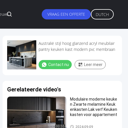
ieuws
VRAAG EEN OFFERTE
DUTCH
Australië stijl hoog glanzend acryl meubilair
pantry keuken kast modern pvc membraan
Contact nu
Leer meer
Gerelateerde video's
Modulaire moderne keuke
n Zwarte melamine Keuk
enkasten Lak verf Keuken
kasten voor appartement
Lakkeukenkast
00:55
2024-09-09