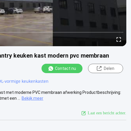
r pantry keuken kast modern pvc membraan
Contact nu
Delen
#
L-vormige keukenkasten
nkast met moderne PVC membraan afwerking Productbeschrijving:
met een ...
Bekijk meer
Laat een bericht achter.