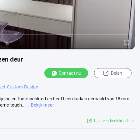
zen deur
Contact nu
Delen
oset Custom Design
jning en functionaliteit en heeft een karkas gemaakt van 18 mm
e touch., .....
Bekijk meer
Laat een bericht achter.