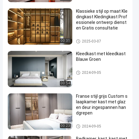
Klassieke stijl op maat Kle
dingkast Kledingkast Prof
essionele ontwerp dienst
en Gratis consultatie
Aanpasbare kast
00:31
2025-03-07
Kleedkast met kleedkast
Blauw Groen
Aanpasbare kast
2024-09-05
00:54
Franse stijl grijs Custom s
laapkamer kast met glaz
en deur ingespannen han
dgrepen
Aanpasbare kast
00:23
2024-09-05
Bedkamer, kast, kast met