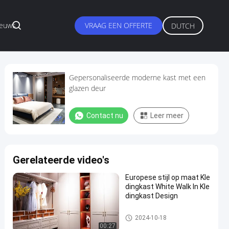
ieuws
VRAAG EEN OFFERTE
DUTCH
Gepersonaliseerde moderne kast met een
glazen deur
Contact nu
Leer meer
Gerelateerde video's
Europese stijl op maat Kle
dingkast White Walk In Kle
dingkast Design
Aanpasbare kast
2024-10-18
00:27