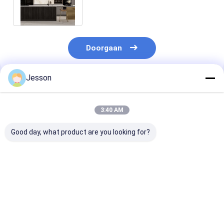
Doorgaan
Jesson
Geadviseerde Producten
3:40 AM
Good day, what product are you looking for?
Moderne
Moderne luxe
Op Maat Gema
keukenkasten van
keukenkast Zwart
Massief Houte
massief hout
roestvrij
Keukenkasten 
Melamine karton
melamineplaat
Essen Hout De
karkas Franse
Meubelen Modulair
met Soft-Clos
Beste prijs
Beste prijs
Beste pri