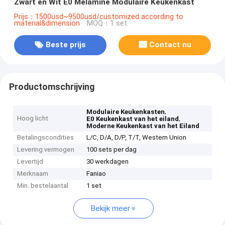
Zwart en Wit E0 Melamine Modulaire Keukenkast
Prijs：1500usd~9500usd/customized according to
material&dimension
MOQ：1 set
Beste prijs
Contact nu
Productomschrijving
,
Modulaire Keukenkasten
Hoog licht
,
E0 Keukenkast van het eiland
Moderne Keukenkast van het Eiland
Betalingscondities
L/C, D/A, D/P, T/T, Western Union
Levering vermogen
100 sets per dag
Levertijd
30 werkdagen
Merknaam
Faniao
Min. bestelaantal
1 set
Bekijk meer