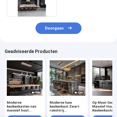
Hardware
Doorgaan
Geadviseerde Producten
Moderne
Moderne luxe
Op Maat Gema
keukenkasten van
keukenkast Zwart
Massief Houte
massief hout
roestvrij
Keukenkasten 
Melamine karton
melamineplaat
Essen Hout De