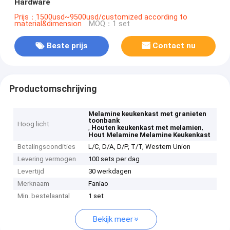
Hardware
Prijs：1500usd~9500usd/customized according to
material&dimension
MOQ：1 set
Beste prijs
Contact nu
Productomschrijving
Melamine keukenkast met granieten
toonbank
Hoog licht
,
,
Houten keukenkast met melamien
Hout Melamine Melamine Keukenkast
Betalingscondities
L/C, D/A, D/P, T/T, Western Union
Levering vermogen
100 sets per dag
Levertijd
30 werkdagen
Merknaam
Faniao
Min. bestelaantal
1 set
Bekijk meer