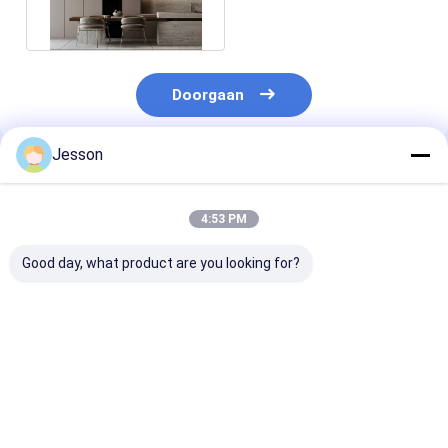
keukenkast
Doorgaan
Jesson
Geadviseerde Producten
4:53 PM
Good day, what product are you looking for?
Modern Europees
Hedendaagse mat
Europees fram
Design Complete
kast lakke
design modula
Keuken Set Smart
keukenkasten met
keukenkasten 
Hout Matt Lack
eiland hout veener
End zwart gla
Afwerking Inclusief
keuken set
lak met soft-c
Beste prijs
Beste prijs
Beste pri