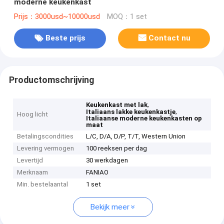
moderne keukenkast
Prijs：3000usd~10000usd
MOQ：1 set
Beste prijs
Contact nu
Productomschrijving
,
Keukenkast met lak
,
Italiaans lakke keukenkastje
Hoog licht
Italiaanse moderne keukenkasten op
maat
Betalingscondities
L/C, D/A, D/P, T/T, Western Union
Levering vermogen
100 reeksen per dag
Levertijd
30 werkdagen
Merknaam
FANIAO
Min. bestelaantal
1 set
Bekijk meer