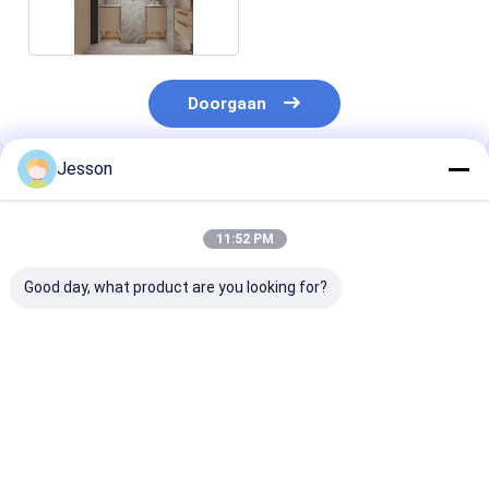
Doorgaan
Jesson
Geadviseerde Producten
11:52 PM
Good day, what product are you looking for?
Gepersonaliseerde
Gepersonaliseerde
Gepersonalise
Euclidische witte
witte en grijze
moderne L-vo
badkamerkas met
badkamerkas met
geïntegreerde
roestvrij staal
hoge zijkas
badkamer vani
torenrek
opslagkast
Beste prijs
Beste prijs
Beste pri