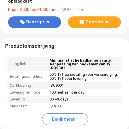
opslagkast
Prijs：3000usd~10000usd
MOQ：1 set
Beste prijs
Contact nu
Productomschrijving
,
Minimalistische badkamer vanity
Hoog licht
Aanpassing van badkamer vanity
ISO9001
50% T/T aanbetaling vóór vervaardiging,
Betalingscondities
50% T/T vóór levering
Certificering
ISO9001
Levering vermogen
100 reeksen per dag
Levertijd
30~40days
Merknaam
FANIAO
Bekijk meer